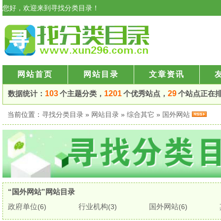
您好，欢迎来到寻找分类目录！
网站首页
网站目录
文章资讯
数据统计：
103
个主题分类，
1201
个优秀站点，
29
个站点正在
当前位置：
寻找分类目录
»
网站目录
»
综合其它
»
国外网站
“国外网站”网站目录
政府单位
行业机构
国外网站
(6)
(3)
(6)