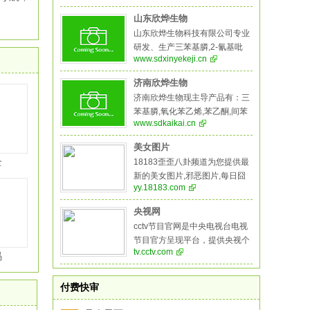
丙二腈,偶氮二异丁腈,叔丁醇医
药中间体,酚醛树脂等系列产品。
山东欣烨生物
山东欣烨生物科技有限公司专业
研发、生产三苯基膦,2-氰基吡
www.sdxinyekeji.cn
嗪,氧化苯乙烯,苯乙酮,间苯二甲
醚,2-氰基吡嗪,二甲基硫醚,异戊
济南欣烨生物
烯醛,异戊烯醇,环戊酮,丙二腈,偶
济南欣烨生物现主导产品有：三
氮二异丁腈,叔丁醇,医药中间
苯基膦,氧化苯乙烯,苯乙酮,间苯
体、农药中间体，阻燃剂,酚醛树
www.sdkaikai.cn
二甲醚,2-氰基吡嗪,二甲基硫醚,
脂等系列产品,是一家集科研，生
异戊烯醛,异戊烯醇,环戊酮,丙二
产，销售于一体的综合性化工企
美女图片
腈,偶氮二异丁腈,叔丁醇医药中
业。
全
18183歪歪八卦频道为您提供最
间体,酚醛树脂,生物制药系列，
新的美女图片,邪恶图片,每日囧
医药中间体，化学溶剂系列，阻
yy.18183.com
图大全，18183歪歪八卦频道让
燃剂系列，化学试剂系列，颜料
生活更有乐趣！
燃料系列，橡胶塑料系列，酚醛
央视网
树脂等系列产品
cctv节目官网是中央电视台电视
节目官方呈现平台，提供央视个
tv.cctv.com
频道的直播、点播、节目预告等
码
服务，集纳央视所有栏目、电
影、电视剧、纪录片、动画片、
付费快审
体育赛事、特别节目资源，提供
节目搜索、检索、点赞、分享、