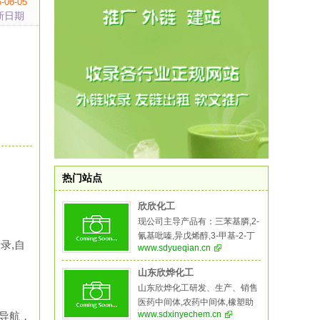
-08-05
新日期
热门站点
欣欣化工
现公司主导产品有：三苯基膦,2-
氰基吡嗪,异戊烯醇,3-甲基-2-丁
录,自
www.sdyueqian.cn
烯醇,异佛尔酮,二溴海因,无水叔
丁醇,2-氨基-5-溴苯甲酸,异戊烯
山东欣烨化工
醛，5-溴-2-氨基苯甲酸,氧化苯
山东欣烨化工研发、生产、销售
乙烯,苯乙酮,间苯二甲醚,二甲基
医药中间体,农药中间体,橡塑助
硫醚,异戊烯醛,异戊烯醇,环戊酮,
www.sdxinyechem.cn
录导航，
剂,阻燃剂,酚醛树脂等系列产品,