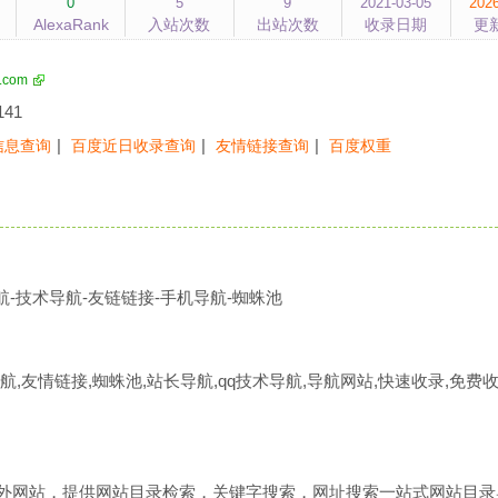
0
5
9
2021-03-05
2026
AlexaRank
入站次数
出站次数
收录日期
更
.com
141
|
|
|
信息查询
百度近日收录查询
友情链接查询
百度权重
航-技术导航-友链链接-手机导航-蜘蛛池
航,友情链接,蜘蛛池,站长导航,qq技术导航,导航网站,快速收录,免费收
类优秀中外网站，提供网站目录检索，关键字搜索，网址搜索一站式网站目