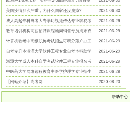
丧生
欧洲杯1/8淘汰赛 , 英格兰2-0战胜德国，昂首挺
2021-06-30
进欧洲杯八强
美国疫情那么严重，为什么国家还没崩掉?
2021-06-30
成人高起专科自考大专学历视觉传达专业容易考
2021-06-29
好毕业
教育培训机构高薪招聘课程顾问销售专员周末双
2021-06-29
休无加班
计算机软考中高级职称考试招生可积分落户办工
2021-06-29
作居住证
自考专升本湘潭大学软件工程专业自考本科助学
2021-06-29
考试招生
湘潭大学成人本科自学考试软件工程专业报名考
2021-06-29
试简章
中医药大学网络远程教育中医学护理学专业招生
2021-06-29
简章
【网站介绍】高考网
2020-08-23
帮助中心