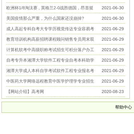
丧生
欧洲杯1/8淘汰赛 , 英格兰2-0战胜德国，昂首挺
2021-06-30
进欧洲杯八强
美国疫情那么严重，为什么国家还没崩掉?
2021-06-30
成人高起专科自考大专学历视觉传达专业容易考
2021-06-29
好毕业
教育培训机构高薪招聘课程顾问销售专员周末双
2021-06-29
休无加班
计算机软考中高级职称考试招生可积分落户办工
2021-06-29
作居住证
自考专升本湘潭大学软件工程专业自考本科助学
2021-06-29
考试招生
湘潭大学成人本科自学考试软件工程专业报名考
2021-06-29
试简章
中医药大学网络远程教育中医学护理学专业招生
2021-06-29
简章
【网站介绍】高考网
2020-08-23
帮助中心