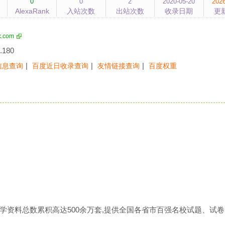
0
0
2
2020-05-20
2026
AlexaRank
入站次数
出站次数
收录日期
更
k.com
.180
|
|
|
信息查询
百度近日收录查询
友情链接查询
百度权重
学资料总数累积高达500余万套,提供全国各省市百强名校试题、试