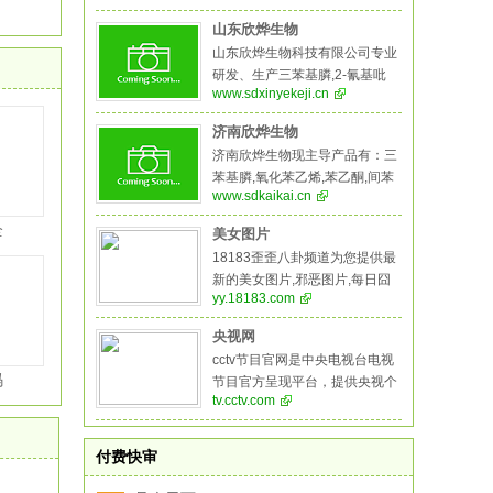
丙二腈,偶氮二异丁腈,叔丁醇医
药中间体,酚醛树脂等系列产品。
山东欣烨生物
山东欣烨生物科技有限公司专业
研发、生产三苯基膦,2-氰基吡
www.sdxinyekeji.cn
嗪,氧化苯乙烯,苯乙酮,间苯二甲
醚,2-氰基吡嗪,二甲基硫醚,异戊
济南欣烨生物
烯醛,异戊烯醇,环戊酮,丙二腈,偶
济南欣烨生物现主导产品有：三
氮二异丁腈,叔丁醇,医药中间
苯基膦,氧化苯乙烯,苯乙酮,间苯
体、农药中间体，阻燃剂,酚醛树
www.sdkaikai.cn
二甲醚,2-氰基吡嗪,二甲基硫醚,
脂等系列产品,是一家集科研，生
异戊烯醛,异戊烯醇,环戊酮,丙二
全
产，销售于一体的综合性化工企
美女图片
腈,偶氮二异丁腈,叔丁醇医药中
业。
18183歪歪八卦频道为您提供最
间体,酚醛树脂,生物制药系列，
新的美女图片,邪恶图片,每日囧
医药中间体，化学溶剂系列，阻
yy.18183.com
图大全，18183歪歪八卦频道让
燃剂系列，化学试剂系列，颜料
生活更有乐趣！
燃料系列，橡胶塑料系列，酚醛
央视网
树脂等系列产品
cctv节目官网是中央电视台电视
码
节目官方呈现平台，提供央视个
tv.cctv.com
频道的直播、点播、节目预告等
服务，集纳央视所有栏目、电
影、电视剧、纪录片、动画片、
付费快审
体育赛事、特别节目资源，提供
节目搜索、检索、点赞、分享、