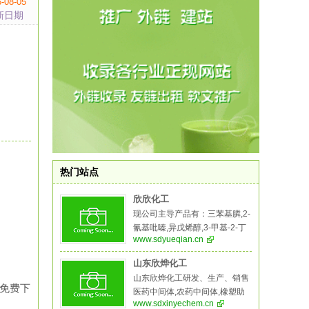
-08-05
新日期
热门站点
欣欣化工
现公司主导产品有：三苯基膦,2-
氰基吡嗪,异戊烯醇,3-甲基-2-丁
www.sdyueqian.cn
烯醇,异佛尔酮,二溴海因,无水叔
丁醇,2-氨基-5-溴苯甲酸,异戊烯
山东欣烨化工
醛，5-溴-2-氨基苯甲酸,氧化苯
山东欣烨化工研发、生产、销售
乙烯,苯乙酮,间苯二甲醚,二甲基
卷免费下
医药中间体,农药中间体,橡塑助
硫醚,异戊烯醛,异戊烯醇,环戊酮,
www.sdxinyechem.cn
剂,阻燃剂,酚醛树脂等系列产品,