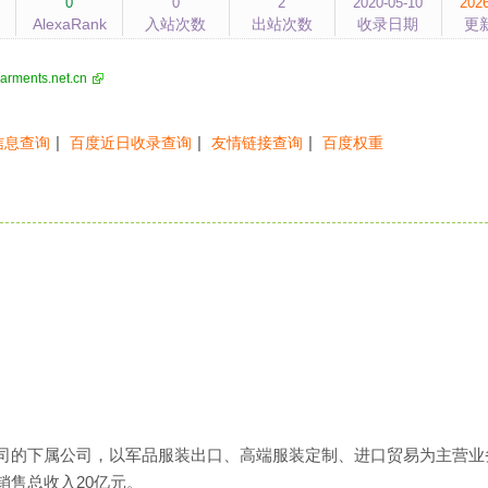
0
0
2
2020-05-10
2026
AlexaRank
入站次数
出站次数
收录日期
更
arments.net.cn
|
|
|
信息查询
百度近日收录查询
友情链接查询
百度权重
司的下属公司，以军品服装出口、高端服装定制、进口贸易为主营业
售总收入20亿元。