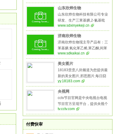
丙二腈,偶氮二异丁腈,叔丁醇医
药中间体,酚醛树脂等系列产品。
山东欣烨生物
山东欣烨生物科技有限公司专业
研发、生产三苯基膦,2-氰基吡
www.sdxinyekeji.cn
嗪,氧化苯乙烯,苯乙酮,间苯二甲
醚,2-氰基吡嗪,二甲基硫醚,异戊
济南欣烨生物
烯醛,异戊烯醇,环戊酮,丙二腈,偶
济南欣烨生物现主导产品有：三
氮二异丁腈,叔丁醇,医药中间
苯基膦,氧化苯乙烯,苯乙酮,间苯
体、农药中间体，阻燃剂,酚醛树
www.sdkaikai.cn
二甲醚,2-氰基吡嗪,二甲基硫醚,
脂等系列产品,是一家集科研，生
异戊烯醛,异戊烯醇,环戊酮,丙二
全
产，销售于一体的综合性化工企
美女图片
腈,偶氮二异丁腈,叔丁醇医药中
业。
18183歪歪八卦频道为您提供最
间体,酚醛树脂,生物制药系列，
新的美女图片,邪恶图片,每日囧
医药中间体，化学溶剂系列，阻
yy.18183.com
图大全，18183歪歪八卦频道让
燃剂系列，化学试剂系列，颜料
生活更有乐趣！
燃料系列，橡胶塑料系列，酚醛
央视网
树脂等系列产品
cctv节目官网是中央电视台电视
码
节目官方呈现平台，提供央视个
tv.cctv.com
频道的直播、点播、节目预告等
服务，集纳央视所有栏目、电
影、电视剧、纪录片、动画片、
付费快审
体育赛事、特别节目资源，提供
节目搜索、检索、点赞、分享、