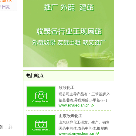
-08-03
新日期
热门站点
欣欣化工
现公司主导产品有：三苯基膦,2-
氰基吡嗪,异戊烯醇,3-甲基-2-丁
www.sdyueqian.cn
烯醇,异佛尔酮,二溴海因,无水叔
丁醇,2-氨基-5-溴苯甲酸,异戊烯
山东欣烨化工
醛，5-溴-2-氨基苯甲酸,氧化苯
山东欣烨化工研发、生产、销售
乙烯,苯乙酮,间苯二甲醚,二甲基
务，并
医药中间体,农药中间体,橡塑助
硫醚,异戊烯醛,异戊烯醇,环戊酮,
www.sdxinyechem.cn
剂,阻燃剂,酚醛树脂等系列产品,