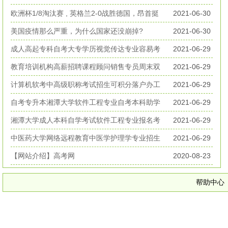
丧生
欧洲杯1/8淘汰赛 , 英格兰2-0战胜德国，昂首挺
2021-06-30
进欧洲杯八强
美国疫情那么严重，为什么国家还没崩掉?
2021-06-30
成人高起专科自考大专学历视觉传达专业容易考
2021-06-29
好毕业
教育培训机构高薪招聘课程顾问销售专员周末双
2021-06-29
休无加班
计算机软考中高级职称考试招生可积分落户办工
2021-06-29
作居住证
自考专升本湘潭大学软件工程专业自考本科助学
2021-06-29
考试招生
湘潭大学成人本科自学考试软件工程专业报名考
2021-06-29
试简章
中医药大学网络远程教育中医学护理学专业招生
2021-06-29
简章
【网站介绍】高考网
2020-08-23
帮助中心