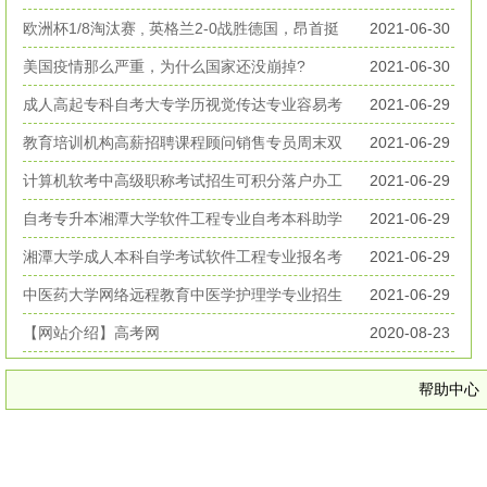
丧生
欧洲杯1/8淘汰赛 , 英格兰2-0战胜德国，昂首挺
2021-06-30
进欧洲杯八强
美国疫情那么严重，为什么国家还没崩掉?
2021-06-30
成人高起专科自考大专学历视觉传达专业容易考
2021-06-29
好毕业
教育培训机构高薪招聘课程顾问销售专员周末双
2021-06-29
休无加班
计算机软考中高级职称考试招生可积分落户办工
2021-06-29
作居住证
自考专升本湘潭大学软件工程专业自考本科助学
2021-06-29
考试招生
湘潭大学成人本科自学考试软件工程专业报名考
2021-06-29
试简章
中医药大学网络远程教育中医学护理学专业招生
2021-06-29
简章
【网站介绍】高考网
2020-08-23
帮助中心