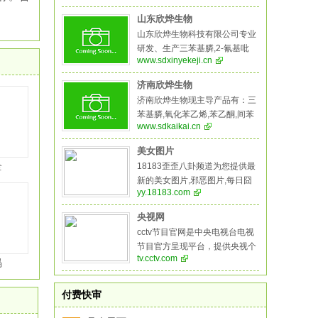
丙二腈,偶氮二异丁腈,叔丁醇医
药中间体,酚醛树脂等系列产品。
山东欣烨生物
山东欣烨生物科技有限公司专业
研发、生产三苯基膦,2-氰基吡
www.sdxinyekeji.cn
嗪,氧化苯乙烯,苯乙酮,间苯二甲
醚,2-氰基吡嗪,二甲基硫醚,异戊
济南欣烨生物
烯醛,异戊烯醇,环戊酮,丙二腈,偶
济南欣烨生物现主导产品有：三
氮二异丁腈,叔丁醇,医药中间
苯基膦,氧化苯乙烯,苯乙酮,间苯
体、农药中间体，阻燃剂,酚醛树
www.sdkaikai.cn
二甲醚,2-氰基吡嗪,二甲基硫醚,
脂等系列产品,是一家集科研，生
异戊烯醛,异戊烯醇,环戊酮,丙二
产，销售于一体的综合性化工企
美女图片
腈,偶氮二异丁腈,叔丁醇医药中
业。
全
18183歪歪八卦频道为您提供最
间体,酚醛树脂,生物制药系列，
新的美女图片,邪恶图片,每日囧
医药中间体，化学溶剂系列，阻
yy.18183.com
图大全，18183歪歪八卦频道让
燃剂系列，化学试剂系列，颜料
生活更有乐趣！
燃料系列，橡胶塑料系列，酚醛
央视网
树脂等系列产品
cctv节目官网是中央电视台电视
节目官方呈现平台，提供央视个
tv.cctv.com
频道的直播、点播、节目预告等
码
服务，集纳央视所有栏目、电
影、电视剧、纪录片、动画片、
付费快审
体育赛事、特别节目资源，提供
节目搜索、检索、点赞、分享、