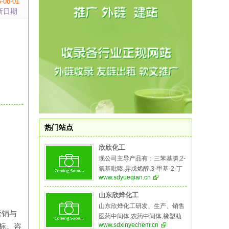
-08-01
新日期
热门站点
欣欣化工
现公司主导产品有：三苯基膦,2-
氰基吡嗪,异戊烯醇,3-甲基-2-丁
www.sdyueqian.cn
烯醇,异佛尔酮,二溴海因,无水叔
丁醇,2-氨基-5-溴苯甲酸,异戊烯
山东欣烨化工
醛，5-溴-2-氨基苯甲酸,氧化苯
山东欣烨化工研发、生产、销售
乙烯,苯乙酮,间苯二甲醚,二甲基
营销与
医药中间体,农药中间体,橡塑助
硫醚,异戊烯醛,异戊烯醇,环戊酮,
www.sdxinyechem.cn
标。咨
剂,阻燃剂,酚醛树脂等系列产品,