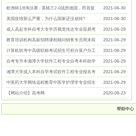
丧生
欧洲杯1/8淘汰赛 , 英格兰2-0战胜德国，昂首挺
2021-06-30
进欧洲杯八强
美国疫情那么严重，为什么国家还没崩掉?
2021-06-30
成人高起专科自考大专学历视觉传达专业容易考
2021-06-29
好毕业
教育培训机构高薪招聘课程顾问销售专员周末双
2021-06-29
休无加班
计算机软考中高级职称考试招生可积分落户办工
2021-06-29
作居住证
自考专升本湘潭大学软件工程专业自考本科助学
2021-06-29
考试招生
湘潭大学成人本科自学考试软件工程专业报名考
2021-06-29
试简章
中医药大学网络远程教育中医学护理学专业招生
2021-06-29
简章
【网站介绍】高考网
2020-08-23
帮助中心