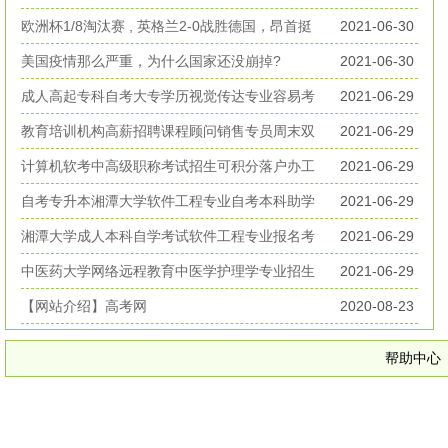
丧生
欧洲杯1/8淘汰赛 , 英格兰2-0战胜德国，昂首挺
2021-06-30
进欧洲杯八强
美国疫情那么严重，为什么国家还没崩掉?
2021-06-30
成人高起专科自考大专学历视觉传达专业容易考
2021-06-29
好毕业
教育培训机构高薪招聘课程顾问销售专员周末双
2021-06-29
休无加班
计算机软考中高级职称考试招生可积分落户办工
2021-06-29
作居住证
自考专升本湘潭大学软件工程专业自考本科助学
2021-06-29
考试招生
湘潭大学成人本科自学考试软件工程专业报名考
2021-06-29
试简章
中医药大学网络远程教育中医学护理学专业招生
2021-06-29
简章
【网站介绍】高考网
2020-08-23
帮助中心