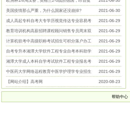
丧生
欧洲杯1/8淘汰赛 , 英格兰2-0战胜德国，昂首挺
2021-06-30
进欧洲杯八强
美国疫情那么严重，为什么国家还没崩掉?
2021-06-30
成人高起专科自考大专学历视觉传达专业容易考
2021-06-29
好毕业
教育培训机构高薪招聘课程顾问销售专员周末双
2021-06-29
休无加班
计算机软考中高级职称考试招生可积分落户办工
2021-06-29
作居住证
自考专升本湘潭大学软件工程专业自考本科助学
2021-06-29
考试招生
湘潭大学成人本科自学考试软件工程专业报名考
2021-06-29
试简章
中医药大学网络远程教育中医学护理学专业招生
2021-06-29
简章
【网站介绍】高考网
2020-08-23
帮助中心