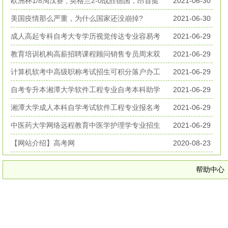
丧生
欧洲杯1/8淘汰赛 , 英格兰2-0战胜德国，昂首挺
2021-06-30
进欧洲杯八强
美国疫情那么严重，为什么国家还没崩掉?
2021-06-30
成人高起专科自考大专学历视觉传达专业容易考
2021-06-29
好毕业
教育培训机构高薪招聘课程顾问销售专员周末双
2021-06-29
休无加班
计算机软考中高级职称考试招生可积分落户办工
2021-06-29
作居住证
自考专升本湘潭大学软件工程专业自考本科助学
2021-06-29
考试招生
湘潭大学成人本科自学考试软件工程专业报名考
2021-06-29
试简章
中医药大学网络远程教育中医学护理学专业招生
2021-06-29
简章
【网站介绍】高考网
2020-08-23
帮助中心