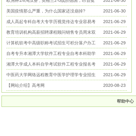
丧生
欧洲杯1/8淘汰赛 , 英格兰2-0战胜德国，昂首挺
2021-06-30
进欧洲杯八强
美国疫情那么严重，为什么国家还没崩掉?
2021-06-30
成人高起专科自考大专学历视觉传达专业容易考
2021-06-29
好毕业
教育培训机构高薪招聘课程顾问销售专员周末双
2021-06-29
休无加班
计算机软考中高级职称考试招生可积分落户办工
2021-06-29
作居住证
自考专升本湘潭大学软件工程专业自考本科助学
2021-06-29
考试招生
湘潭大学成人本科自学考试软件工程专业报名考
2021-06-29
试简章
中医药大学网络远程教育中医学护理学专业招生
2021-06-29
简章
【网站介绍】高考网
2020-08-23
帮助中心