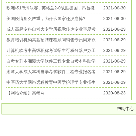
丧生
欧洲杯1/8淘汰赛 , 英格兰2-0战胜德国，昂首挺
2021-06-30
进欧洲杯八强
美国疫情那么严重，为什么国家还没崩掉?
2021-06-30
成人高起专科自考大专学历视觉传达专业容易考
2021-06-29
好毕业
教育培训机构高薪招聘课程顾问销售专员周末双
2021-06-29
休无加班
计算机软考中高级职称考试招生可积分落户办工
2021-06-29
作居住证
自考专升本湘潭大学软件工程专业自考本科助学
2021-06-29
考试招生
湘潭大学成人本科自学考试软件工程专业报名考
2021-06-29
试简章
中医药大学网络远程教育中医学护理学专业招生
2021-06-29
简章
【网站介绍】高考网
2020-08-23
帮助中心